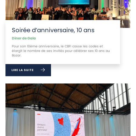
Soirée d’anniversaire, 10 ans
Diner de Gala
Pour son 10ème anniversaire, le CBFI casse les codes et
élargit le nombre de ses invités pour célébrer ses 10 ans au
Bozar.
LIRE LA SUITE