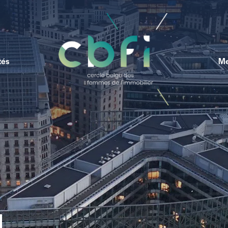
tés
Me