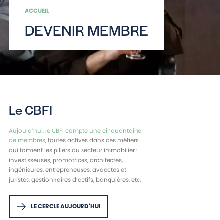
ACCUEIL
DEVENIR MEMBRE
Le CBFI
Aujourd’hui, le CBFI compte une cinquantaine
de membres
, toutes actives dans des métiers
qui forment les piliers du secteur immobilier :
investisseuses, promotrices, architectes,
ingénieures, entrepreneuses, avocates et
juristes, gestionnaires d’actifs, banquières, etc.
LE CERCLE AUJOURD'HUI