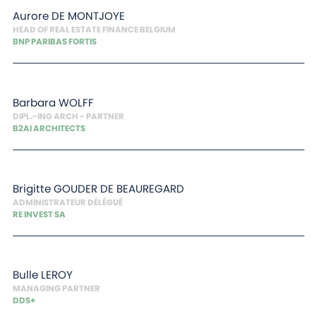
Aurore
DE MONTJOYE
HEAD OF REAL ESTATE FINANCE BELGIUM
BNP PARIBAS FORTIS
Barbara
WOLFF
DIPL.-ING ARCH - PARTNER
B2AI ARCHITECTS
Brigitte
GOUDER DE BEAUREGARD
ADMINISTRATEUR DÉLÉGUÉ
RE INVEST SA
Bulle
LEROY
MANAGING PARTNER
DDS+