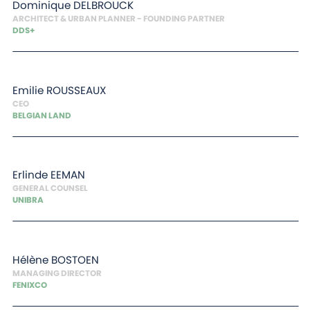
Dominique
DELBROUCK
ARCHITECT & URBAN PLANNER - FOUNDING PARTNER
DDS+
Emilie
ROUSSEAUX
CEO
BELGIAN LAND
Erlinde
EEMAN
GENERAL COUNSEL
UNIBRA
Hélène
BOSTOEN
MANAGING DIRECTOR
FENIXCO