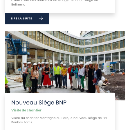
d'une visite des nouveaux aménagements du siège de
Befimmo
LIRE LA SUITE
Nouveau Siège BNP
Visite de chantier
Visite du chantier Montagne du Parc, le nouveau siège de BNP
Paribas Fortis.