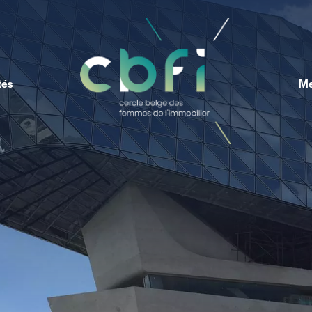
tés
Me