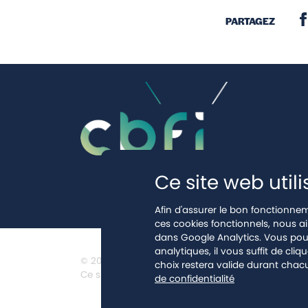
PARTAGEZ
Ce site web util
Afin d'assurer le bon fonctionnem
ces cookies fonctionnels, nous ai
dans Google Analytics. Vous pouv
analytiques, il vous suffit de cliq
© 2024.
Mentions légales
-
Vie privée (RGPD)
choix restera valide durant chac
Ce site est protégé par reCAPTCHA et la
politique
de confidentialité