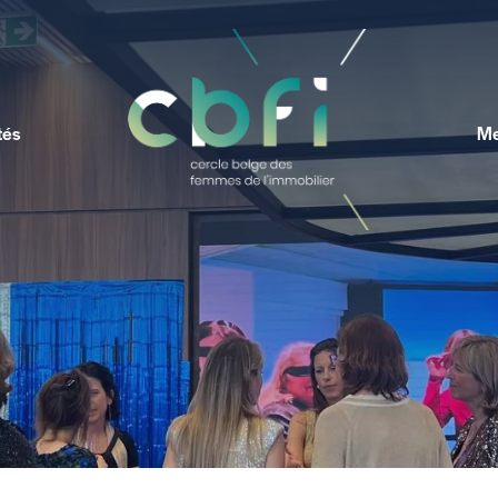
tés
Me