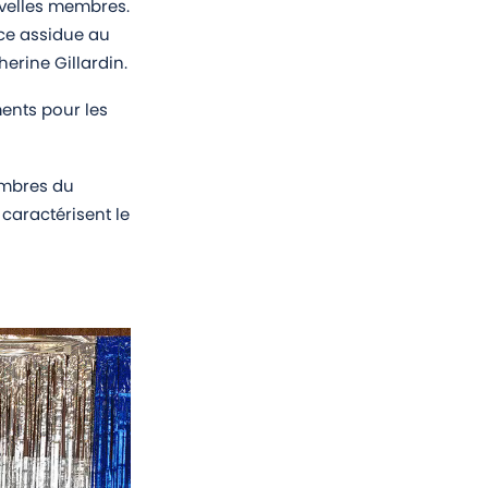
uvelles membres.
nce assidue au
erine Gillardin.
ents pour les
embres du
caractérisent le