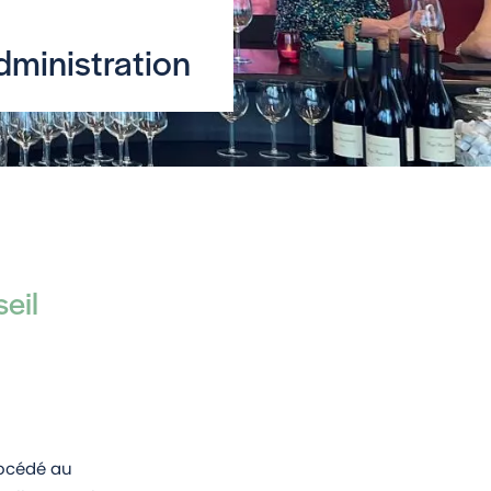
dministration
eil
rocédé au