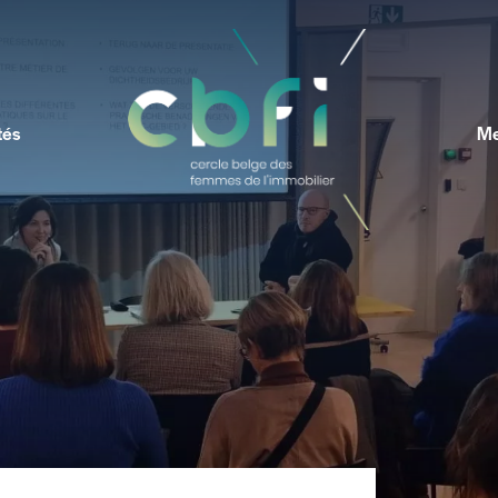
tés
Me