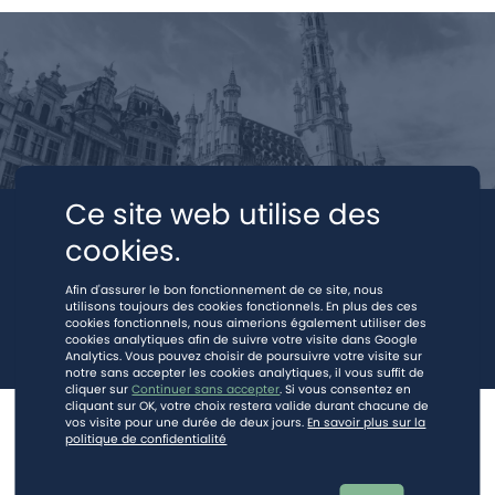
Ce site web utilise des
cookies.
Afin d'assurer le bon fonctionnement de ce site, nous
utilisons toujours des cookies fonctionnels. En plus des ces
cookies fonctionnels, nous aimerions également utiliser des
cookies analytiques afin de suivre votre visite dans Google
Analytics. Vous pouvez choisir de poursuivre votre visite sur
notre sans accepter les cookies analytiques, il vous suffit de
cliquer sur
Continuer sans accepter
. Si vous consentez en
cliquant sur OK, votre choix restera valide durant chacune de
vos visite pour une durée de deux jours.
En savoir plus sur la
© 2026.
Mentions légales
-
Vie privée (RGPD)
politique de confidentialité
Ce site est protégé par reCAPTCHA et la
politique de vie privée
et les
mentions légales
de Google s'appliquent.