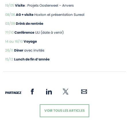
19/05
Visite
: Projets Oosterweel – Anvers
08/06
AG + visite
Hoxton et présentation Sureal
03/09
Drink de rentrée
??/10
Conférence
ULI (date à venir)
14 au 16/10
Voyage
26/11
Diner
avec invités
15/12
Lunch de fin d’année
PARTAGEZ
VOIR TOUS LES ARTICLES