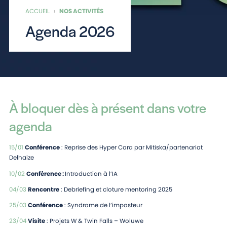
ACCUEIL
›
NOS ACTIVITÉS
Agenda 2026
À bloquer dès à présent dans votre
agenda
15/01
Conférence
: Reprise des Hyper Cora par Mitiska/partenariat
Delhaize
10/02
Conférence :
Introduction à l’IA
04/03
Rencontre
: Debriefing et cloture mentoring 2025
25/03
Conférence
: Syndrome de l’imposteur
23/04
Visite
: Projets W & Twin Falls – Woluwe